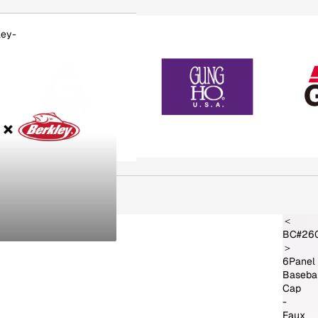
ley-
RKLEY-
＜
BC#26
＞
6Panel
Baseba
Cap
-
Faux