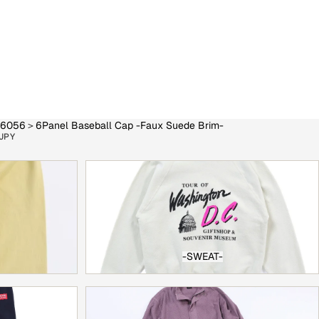
056＞6Panel Baseball Cap -Faux Suede Brim-
JPY
-SWEAT-
-SWEAT-
-SET UP-