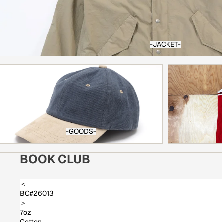
-JACKET-
-GOODS-
-VINTAGE ITEM-
-GOODS-
BOOK CLUB
＜
BC#26013
＞
7oz
Cotton