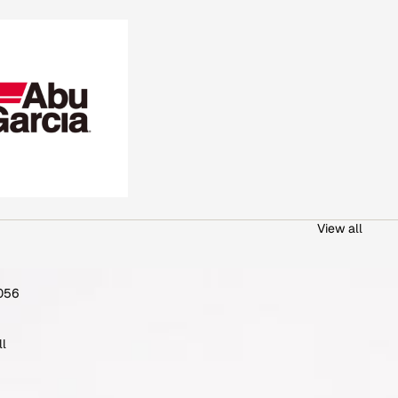
View all
056
ll