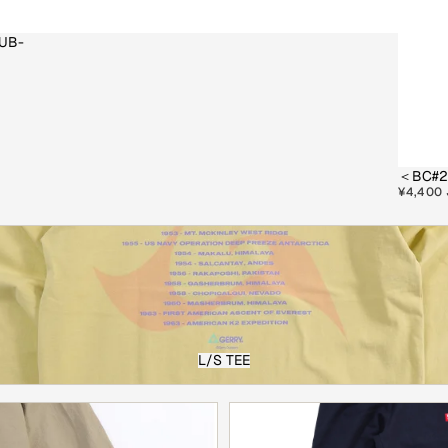
LUB-
＜BC#26
¥4,400 
L/S TEE
-PANTS-