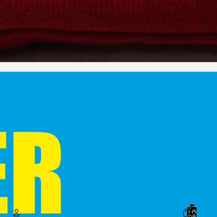
カー
ト内
の合