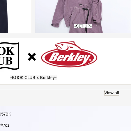
-SET UP-
-BOOK CLUB x Berkley-
View all
057BK
y®7oz