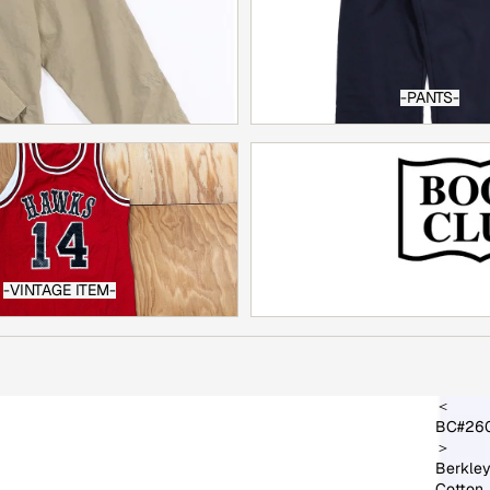
-PANTS-
-BOOK CLUB x Berkley-
-VINTAGE ITEM-
＜
BC#26
＞
Berkle
Cotton