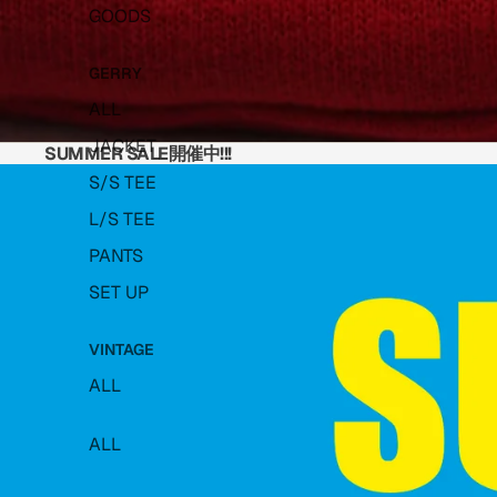
GOODS
GERRY
ALL
JACKET
SUMMER SALE開催中!!!
S/S TEE
L/S TEE
PANTS
SET UP
VINTAGE
ALL
ALL