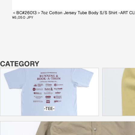
＜BC#26013＞7oz Cotton Jersey Tube Body S/S Shirt -ART C
¥6,050 JPY
CATEGORY
-TEE-
L/S TEE
-TEE-
-JACKET-