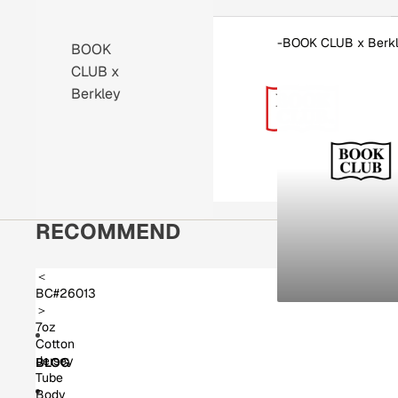
-BOOK CLUB x Berk
BOOK
-BOOK CLUB X BE
CLUB x
Berkley
RECOMMEND
＜
BC#26013
＞
7oz
Cotton
Jersey
BLOG
Tube
Body